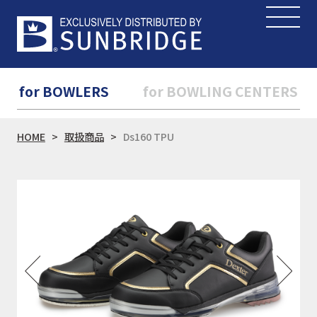
for BOWLERS
for BOWLING CENTERS
HOME
取扱商品
Ds160 TPU