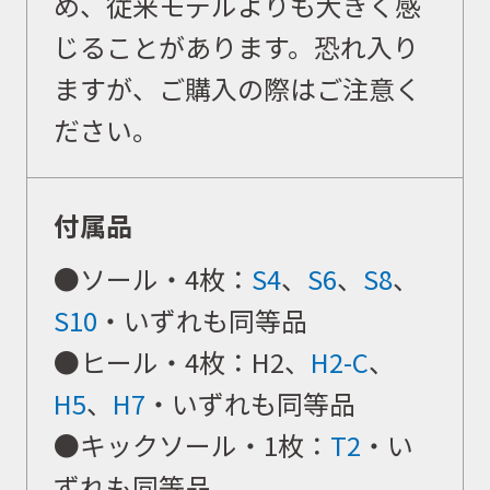
め、従来モデルよりも大きく感
じることがあります。恐れ入り
ニュース
ますが、ご購入の際はご注意く
ださい。
イベント
付属品
キャンペーン
●ソール・4枚：
S4
、
S6
、
S8
、
S10
・いずれも同等品
お問合せ
●ヒール・4枚：H2、
H2-C
、
H5
、
H7
・いずれも同等品
会社概要
●キックソール・1枚：
T2
・い
ずれも同等品