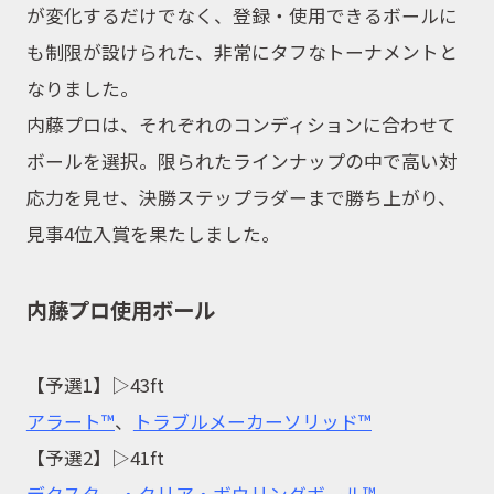
が変化するだけでなく、登録・使用できるボールに
も制限が設けられた、非常にタフなトーナメントと
イベント
なりました。
内藤プロは、それぞれのコンディションに合わせて
キャンペーン
ボールを選択。限られたラインナップの中で高い対
応力を見せ、決勝ステップラダーまで勝ち上がり、
見事4位入賞を果たしました。
お問合せ
内藤プロ使用ボール
会社概要
【予選1】▷43ft
アラート™
、
トラブルメーカーソリッド™
【予選2】▷41ft
デクスター・クリア・ボウリングボール™