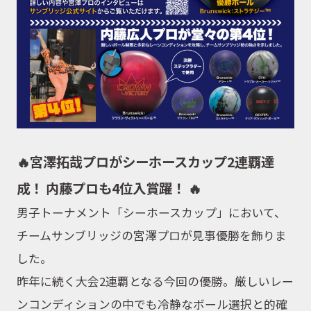
🔥
宮澤拓哉プロがシーホースカップ2連覇達
成！ 内藤プロも4位入賞躍！
🔥
男子トーナメント「シーホースカップ」において、
チームサンブリッジの宮澤プロが見事優勝を飾りま
した。
昨年に続く大会2連覇となる今回の優勝。厳しいレー
ンコンディションの中でも冷静なボール選択と的確