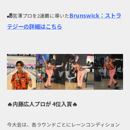
取扱商品
🎳
Brunswick：ストラ
宮澤プロを2連覇に導いた
テジーの詳細はこちら
取扱ブランド
商品カタログ
取扱店舗
WEBショップ
🔥内藤広人プロが 4位入賞🔥
ニュース
今大会は、各ラウンドごとにレーンコンディション