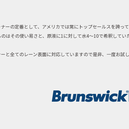
ーナーの定番として、アメリカでは常にトップセールスを誇っ
るのはその
使い易さ
と、原液に1に対して水4
〜
10で希釈してい
ナーと全てのレーン表面に対応しています
ので是非、一度お試
取扱商品
取扱ブランド
商品カタログ