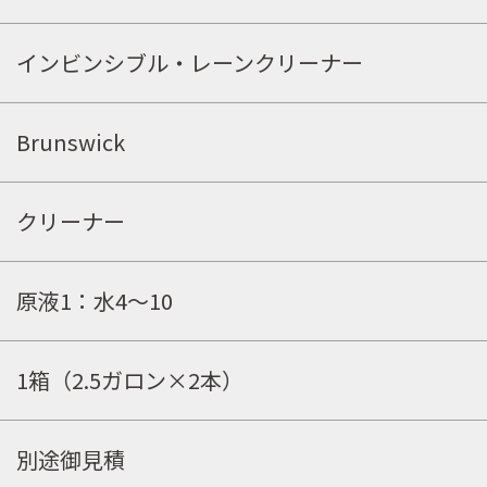
インビンシブル・レーンクリーナー
取扱店舗
Brunswick
WEBショップ
クリーナー
ニュース
原液1：水4〜10
イベント
キャンペーン
1箱（2.5ガロン×2本）
お問合せ
別途御見積