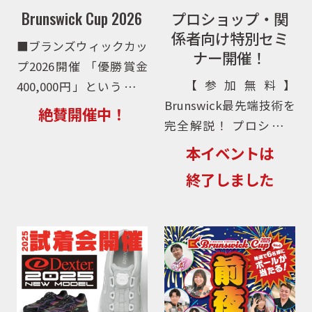
Brunswick Cup 2026
プロショップ・関
係者向け特別セミ
■ブランズウィックカッ
ナー開催！
プ2026開催 「優勝賞金
【参加無料】
400,000円」というイン
Brunswick最先端技術を
パクトで大きな反響を呼
絶賛開催中！
完全解説！ プロショッ
んだブランズウィックカ
プ・関係者向け特別セミ
ップが、米国Brunswick
本イベントは
ナー開催！ 世界のボウ
社の全面協力のもと、
終了しました
リングシーンを牽引し続
2026年も開催決定！ 第1
けるBrunswick工場の最
回大会から時代は大きく
新技術と、コアデザイ
[…]
ン・カバーストックの設
計思 […]