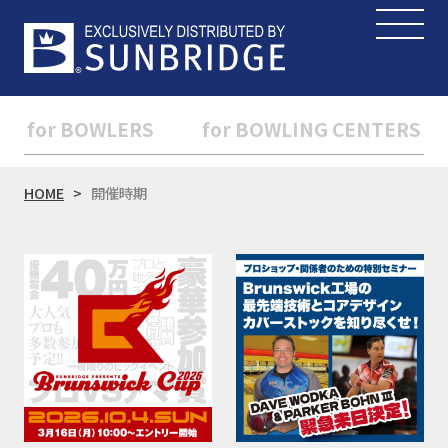
for BOWLERS
for BOWLING CENTERS
HOME
開催時期