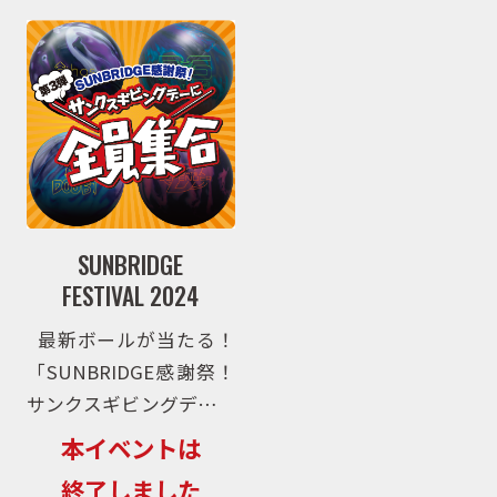
地で試着会を開催いたし
[…]
ます。今回試着していた
だけ […]
取扱商品
取扱ブランド
SUNBRIDGE
商品カタログ
FESTIVAL 2024
最新ボールが当たる！
「SUNBRIDGE感謝祭！
取扱店舗
サンクスギビングデーに
全員集合！？」開催！
本イベントは
サンブリッジの大盤振る
WEBショップ
終了しました