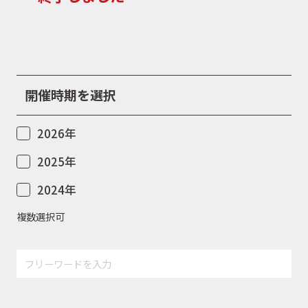
舞い！3ヶ月連続の大大
大プレゼント祭りの第3
弾が大好評開催中です！
ニュース
最終章にふさわしく
「SU […]
開催時期を選択
イベント
2026年
キャンペーン
2025年
2024年
お問合せ
複数選択可
会社概要