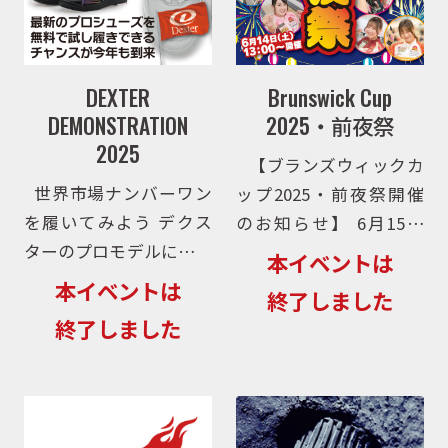
DEXTER
Brunswick Cup
DEMONSTRATION
2025・前夜祭
2025
​ 【ブランズウィックカ
世界市場ナンバーワン
ップ2025・前夜祭開催
を履いてみよう デクス
のお知らせ】 6月15日
ターのプロモデルに待望
（日）開催のブランズウ
本イベントは
の2025年モデルが登
ィックカップ2025に先
本イベントは
終了しました
場！それを記念して、全
駆けて、なんと6月14日
終了しました
国各地で試着会を開催い
（土）に前夜祭が開催さ
たします。今回試着して
れます！ サンブリッジ
いただけるのは、2025
が誇る人気・実力を兼ね
年リリース予定の中から
備えた契 […]