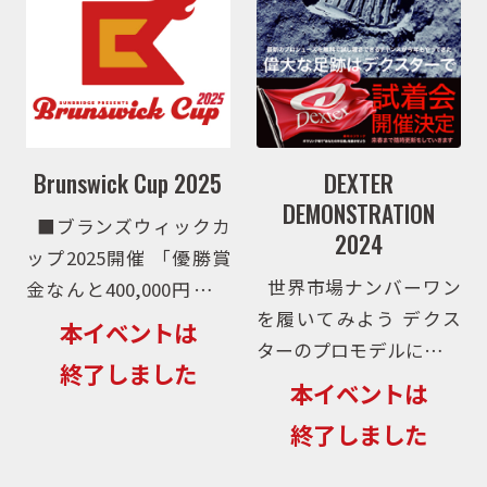
厳選した […]
Brunswick Cup 2025
DEXTER
DEMONSTRATION
■ブランズウィックカ
2024
ップ2025開催 「優勝賞
世界市場ナンバーワン
金なんと400,000円！」
を履いてみよう デクス
という衝撃で大好評だっ
本イベントは
ターのプロモデルに待望
た「ブランズウィックカ
終了しました
の2024年モデルが登
ップ」が昨年に引き続き
本イベントは
場！それを記念して、
が米国ブランズウィック
終了しました
2024年7月から2025年3
社の全面協力を受け、今
月末日にかけて、全国各
年も開催されます。振り