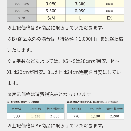
※上
記価格はB+商品に限らせていただきます。
※
B+商品以外の場合は「持込料：1,000
円
」を別途頂戴
いたします。
※
文字数などによっては、XS
〜
Sは28
cm
が目安。M
〜
XLは30
cm
が目安。3L以上は34
cm
程度を目安にしてい
ます。
※
表示価格は消費税込みとなっています。
※上記価格はB+商品に限らせていただきます。