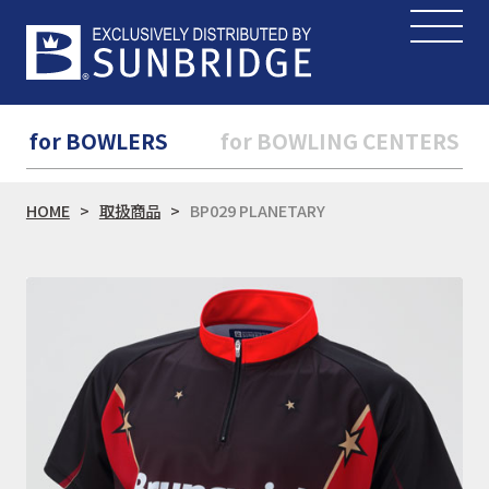
for BOWLERS
for BOWLING CENTERS
HOME
取扱商品
BP029 PLANETARY