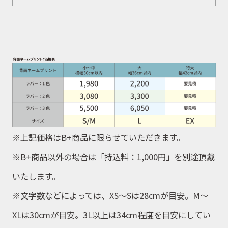
※上
記価格はB+商品に限らせていただきます。
※
B+商品以外の場合は「持込料：1,000
円
」を別途頂戴
いたします。
※
文字数などによっては、XS
〜
Sは28
cm
が目安。M
〜
XLは30
cm
が目安。3L以上は34
cm
程度を目安にしてい