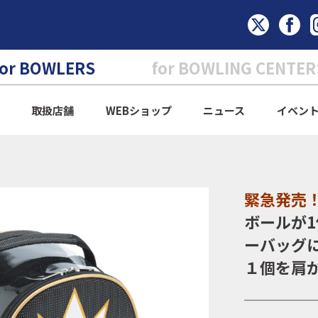
for BOWLERS
for BOWLING CENTER
取扱店舗
WEBショップ
ニュース
イベン
緊急発売
ボールが
ーバッグ
１個を肩