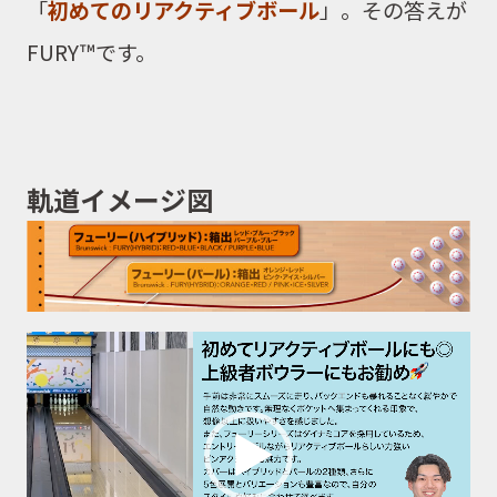
「
初めてのリアクティブボール
」。その答えが
FURY™です。
軌道イメージ図
動
画
プ
レ