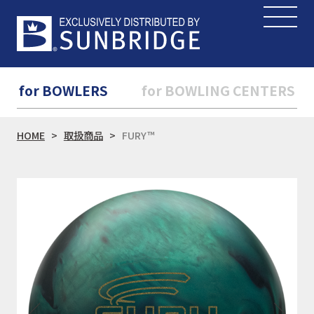
for BOWLERS
for BOWLING CENTERS
HOME
取扱商品
FURY™