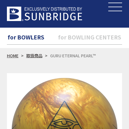
for BOWLERS
for BOWLING CENTERS
HOME
取扱商品
GURU ETERNAL PEARL™