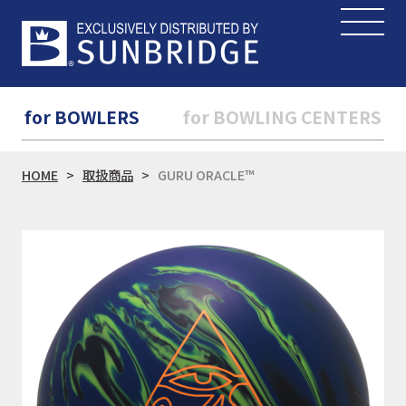
for BOWLERS
for BOWLING CENTERS
HOME
取扱商品
GURU ORACLE™