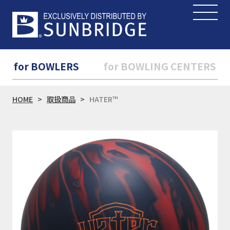
for BOWLERS
for BOWLING CENTERS
HOME
取扱商品
HATER™