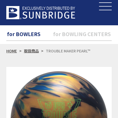
for BOWLERS
for BOWLING CENTERS
HOME
取扱商品
TROUBLE MAKER PEARL™