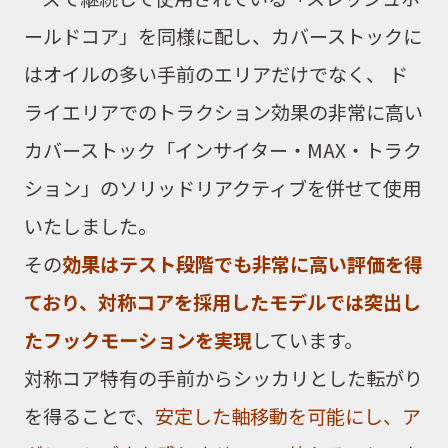
ールドコア」
を同様に配し、
カバーストック
に
はオイルの多い手前のエリアだけでなく、
ド
ライエリア
でのトラクション効果の非常に高い
カバーストック
「インサイター・MAX・トラク
ション」の
ソリッドリアクティブ
を併せて使用
いたしました。
その
効果はテスト段階でも非常に高い評価を得
ており、対称コアを採用したモデルでは突出し
たフックモーションを実現
しています。
対称コア
特有の手前からシッカリとした転がり
を得ることで、
安定した軸移動を可能にし、ア