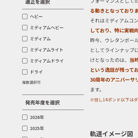
フォーマンスとして
適正を選択
る動きとなっており
ヘビー
それは
ミディアムコ
ミディアムヘビー
しており、特に実戦
ミディアム
昨今、
ウレタンボー
としてラインナップに
ミディアムライト
けとなったのは、
当
ミディアムドライ
という逸話が残って
ドライ
30周年のアニバーサ
複数選択可
ます。
※但し14ポンド以下は
発売年度を選択
2026年
2025年
軌道イメージ図