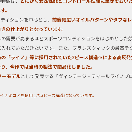
の特徴は、
とにかく安定性能とコントロール性能に重きをおい
ます。
ンディション
を中心とし、
前後幅広いオイルパターンやタフなレ
向きの仕上がりとなっています。
ル
の需要が高まるほどスポーツコンディションをはじめとした
入れていただきたいです。 また、
ブランズウィック
の最高テ
時の「ライノ」等に採用されていた2ピース構造※による高反発
おり、今作では当時の製法で商品化しました。
リーモデル
として発売する「ヴィンテージ・ティールライノプ
ダイナミコアを使用した3ピース構造になっています。