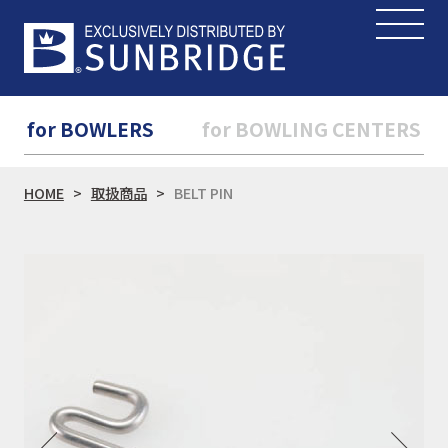
for BOWLERS
for BOWLING CENTERS
HOME
取扱商品
BELT PIN