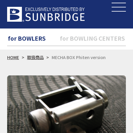
for BOWLERS
for BOWLING CENTERS
HOME
取扱商品
MECHA BOX Phiten version