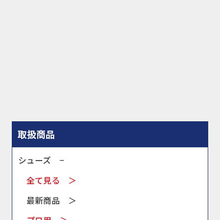
WEBショップ
ニュース
イベント
キャンペーン
取扱商品
シューズ −
お問合せ
全て見る ＞
最新商品 ＞
会社概要