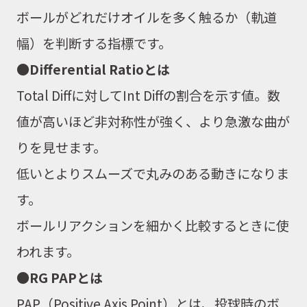
ボールがどれだけオイルを多く触るか（軌道
幅）を判断する指標です。
●
Differential Ratio
とは
Total Diff
に対して
Int Diff
の割合を示す値。数
値が高いほど非対称性が強く、より急激な曲が
りを見せます。
低いとよりスムーズで丸みのある動きになりま
す。
ボールリアクションを細かく比較するときに使
われます。
●
RG PAP
とは
PAP
（
Positive Axis Point
）とは、投球時のボ