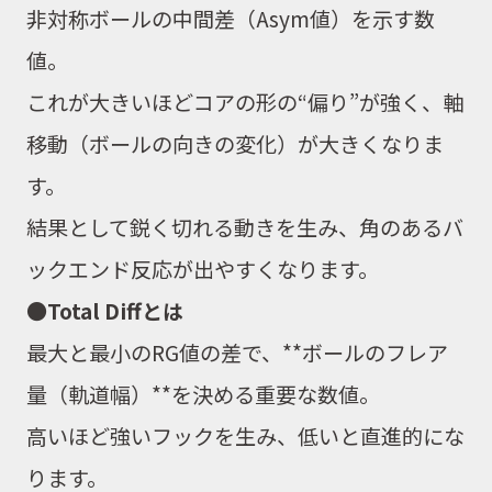
非対称ボールの中間差（
Asym
値）を示す数
値。
これが大きいほどコアの形の
“
偏り
”
が強く、軸
移動（ボールの向きの変化）が大きくなりま
す。
結果として鋭く切れる動きを生み、角のあるバ
ックエンド反応が出やすくなります。
●Total Diff
とは
最大と最小の
RG
値の差で、
**
ボールのフレア
量（軌道幅）
**
を決める重要な数値。
高いほど強いフックを生み、低いと直進的にな
ります。