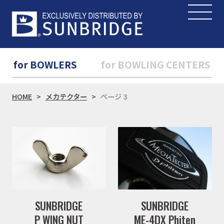
for BOWLERS
for BOWLING CENTERS
HOME
メカテクター
ページ 3
SUNBRIDGE
SUNBRIDGE
P WING NUT
ME-4DX Phiten