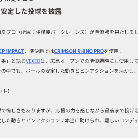
心に安定した投球を披露
萌夏プロ（所属：相模原パークレーンズ）が準優勝を果たしま
EP IMPACT
、準決勝では
CRIMSON RHINO PRO
を使用。
一番」と語る
VEXED
は、広島オープンでの準優勝時にも使用し
ンの中でも、ボールの安定した動きとピンアクションを活かし
ント】
果で悔しさもありますが、応援の力を感じながら最後まで投げ
定した動きとピンアクションに本当に助けられ、難しいコンデ