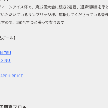
ティーンアイス杯で、第12回大会に続き2連覇、通算5勝目を挙
ていただいているサンブリッジ様、応援してくださっている皆
ますので、1試合ずつ頑張って参ります。
込ボール】
N 78U
 X NU
SAPPHIRE ICE
子萌夏プロ🔥