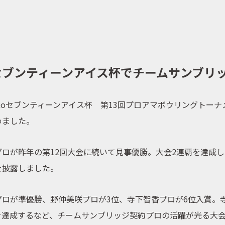
取扱商品
coセブンティーンアイス杯でチームサンブ
取扱ブランド
icoセブンティーンアイス杯 第13回プロアマボウリングトー
商品カタログ
めました。
取扱店舗
ロが昨年の第12回大会に続いて見事優勝。大会2連覇を達成し
を披露しました。
WEBショップ
ロが準優勝、野仲美咲プロが3位、寺下智香プロが6位入賞。寺
を達成するなど、チームサンブリッジ契約プロの活躍が光る大
ニュース