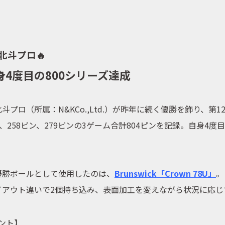
イベント
北斗プロ🔥
キャンペーン
身4度目の800シリーズ達成
お問合せ
北斗プロ（所属：
N&KCo.,Ltd.
）が昨年に続く優勝を飾り、第1
ン、258ピン、279ピンの3ゲーム合計804ピンを記録。自身4
会社概要
。
優勝ボールとして使用したのは、
Brunswick「Crown 78U」
。
イアウト違いで2個持ち込み、表面加工を変えながら状況に応じ
ント】