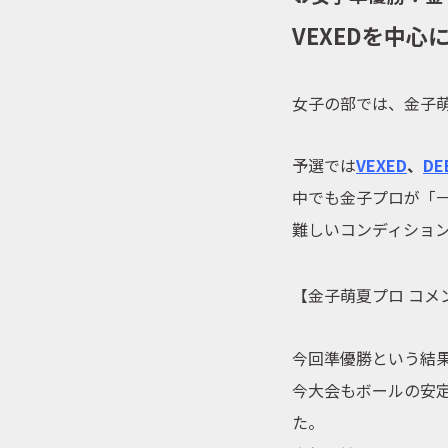
VEXEDを中
女子の部では、金子
予選では
VEXED
、
DE
中でも金子プロが「
難しいコンディショ
【金子萌夏プロ コメ
今回準優勝という結
今大会もボールの安
た。