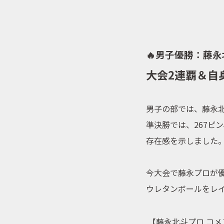
🔥男子優勝：藤永
大会2連覇＆自
男子の部では、藤永
準決勝では、267ピ
存在感を示しました
今大会で藤永プロが
ウレタンボールをレ
【藤永北斗プロ コメ