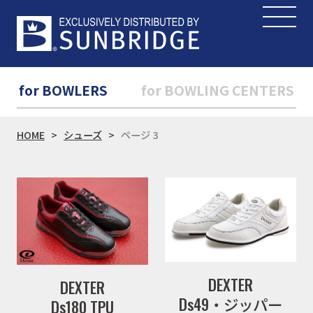
for BOWLERS
for BOWLING CENTERS
HOME
シューズ
ページ 3
DEXTER
DEXTER
Ds49・ジッパー
Ds180 TPU